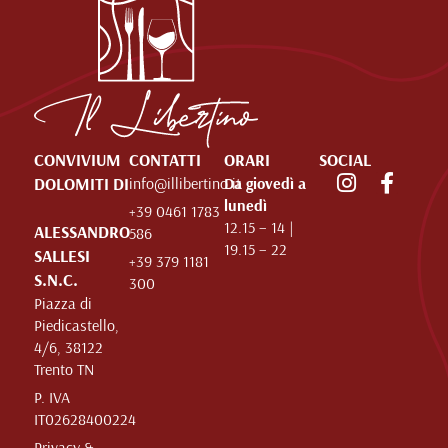
CONVIVIUM
CONTATTI
ORARI
SOCIAL
DOLOMITI DI
info@illibertino.it
Da giovedì a
lunedì
+39 0461 1783
12.15 – 14 |
ALESSANDRO
586
19.15 – 22
SALLESI
+39 379 1181
S.N.C.
300
Piazza di
Piedicastello,
4/6, 38122
Trento TN
P. IVA
IT02628400224
Privacy &