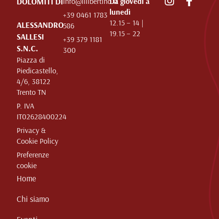
DOLOMITI DI
info@illibertino.it
Da giovedì a
lunedì
+39 0461 1783
12.15 – 14 |
ALESSANDRO
586
19.15 – 22
SALLESI
+39 379 1181
S.N.C.
300
Piazza di
Piedicastello,
4/6, 38122
Trento TN
P. IVA
IT02628400224
Privacy &
Cookie Policy
Preferenze
cookie
Home
Chi siamo